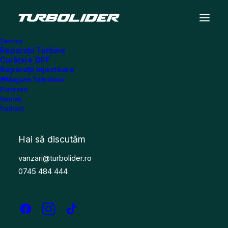
Servicii
Reparații Turbine
Curățare DPF
Reparații injectoare
Magazin Turbolider
Parteneri
Noutati
Contact
Hai să discutăm
vanzari@turbolider.ro
0745 484 444
Nume
Inserati prenumele dumneavoastra