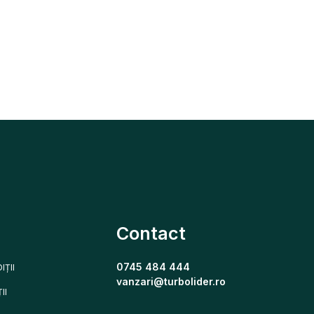
Contact
0745 484 444
IȚII
vanzari@turbolider.ro
II