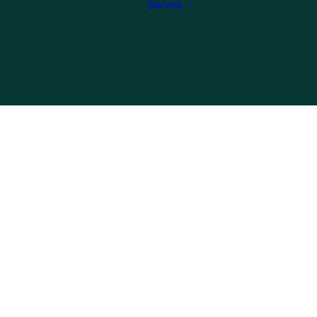
Servicii
Reparații Turbine
Curățare DPF
Reparații
injectoare